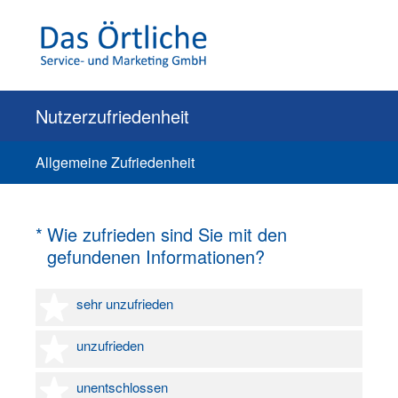
Nutzerzufriedenheit
Allgemeine Zufriedenheit
(Erforderlich.)
*
Wie zufrieden sind Sie mit den
gefundenen Informationen?
1 Stern
sehr unzufrieden
2 Sterne
unzufrieden
3 Sterne
unentschlossen