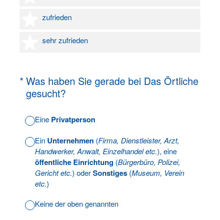
4 Sterne
zufrieden
5 Sterne
sehr zufrieden
(Erforderlich.)
*
Was haben Sie gerade bei Das Örtliche
gesucht?
Eine
Privatperson
Ein
Unternehmen
(
Firma, Dienstleister, Arzt,
Handwerker, Anwalt, Einzelhandel etc.
), eine
öffentliche Einrichtung
(
Bürgerbüro, Polizei,
Gericht etc.
) oder
Sonstiges
(
Museum, Verein
etc.
)
Keine der oben genannten