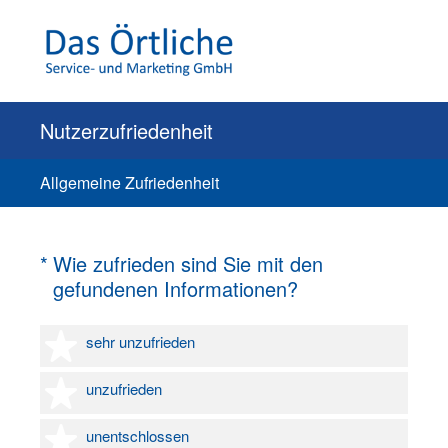
Nutzerzufriedenheit
Allgemeine Zufriedenheit
(Erforderlich.)
*
Wie zufrieden sind Sie mit den
gefundenen Informationen?
1 Stern
sehr unzufrieden
2 Sterne
unzufrieden
3 Sterne
unentschlossen