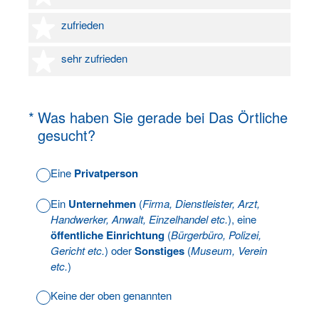
4 Sterne
zufrieden
5 Sterne
sehr zufrieden
(Erforderlich.)
*
Was haben Sie gerade bei Das Örtliche
gesucht?
Eine
Privatperson
Ein
Unternehmen
(
Firma, Dienstleister, Arzt,
Handwerker, Anwalt, Einzelhandel etc.
), eine
öffentliche Einrichtung
(
Bürgerbüro, Polizei,
Gericht etc.
) oder
Sonstiges
(
Museum, Verein
etc.
)
Keine der oben genannten