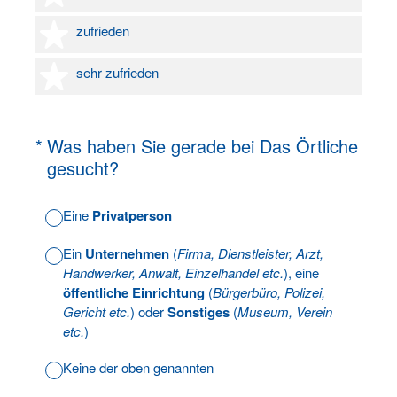
4 Sterne
zufrieden
5 Sterne
sehr zufrieden
(Erforderlich.)
*
Was haben Sie gerade bei Das Örtliche
gesucht?
Eine
Privatperson
Ein
Unternehmen
(
Firma, Dienstleister, Arzt,
Handwerker, Anwalt, Einzelhandel etc.
), eine
öffentliche Einrichtung
(
Bürgerbüro, Polizei,
Gericht etc.
) oder
Sonstiges
(
Museum, Verein
etc.
)
Keine der oben genannten