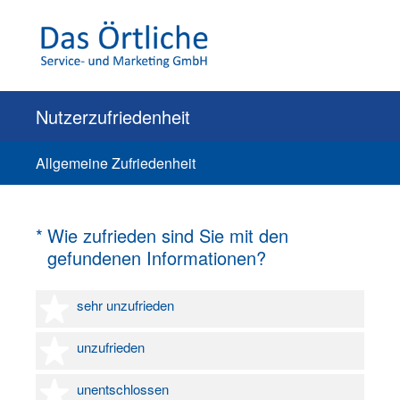
Nutzerzufriedenheit
Allgemeine Zufriedenheit
(Erforderlich.)
*
Wie zufrieden sind Sie mit den
gefundenen Informationen?
1 Stern
sehr unzufrieden
2 Sterne
unzufrieden
3 Sterne
unentschlossen