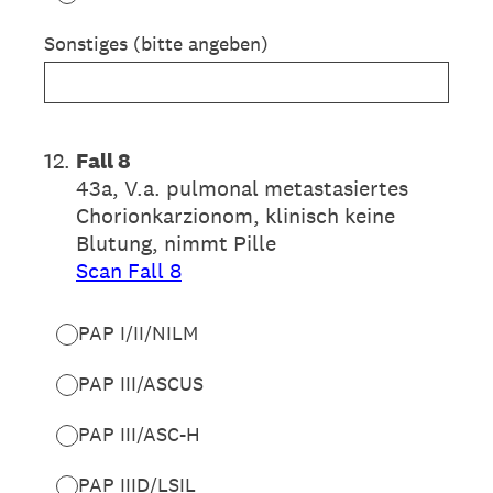
Sonstiges (bitte angeben)
12
.
Fall 8
43a, V.a. pulmonal metastasiertes
Chorionkarzionom, klinisch keine
Blutung, nimmt Pille
Scan Fall 8
PAP I/II/NILM
PAP III/ASCUS
PAP III/ASC-H
PAP IIID/LSIL