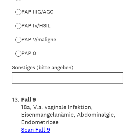
PAP IIIG/AGC
PAP IV/HSIL
PAP V/maligne
PAP 0
Sonstiges (bitte angeben)
13
.
Fall 9
18a, V.a. vaginale Infektion,
Eisenmangelanämie, Abdominalgie,
Endometriose
Scan Fall 9