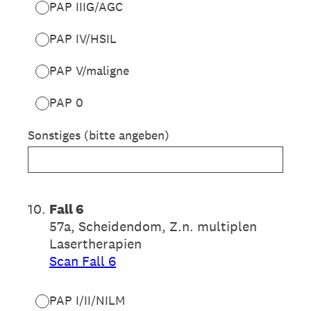
PAP IIIG/AGC
PAP IV/HSIL
PAP V/maligne
PAP 0
Sonstiges (bitte angeben)
10
.
Fall 6
57a, Scheidendom, Z.n. multiplen
Lasertherapien
Scan Fall 6
PAP I/II/NILM