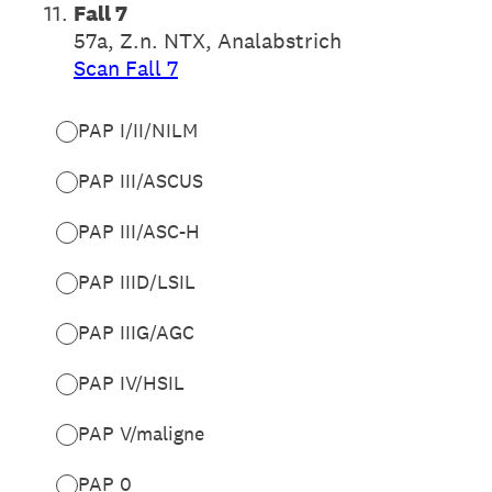
11
.
Fall 7
57a, Z.n. NTX, Analabstrich
Scan Fall 7
PAP I/II/NILM
PAP III/ASCUS
PAP III/ASC-H
PAP IIID/LSIL
PAP IIIG/AGC
PAP IV/HSIL
PAP V/maligne
PAP 0