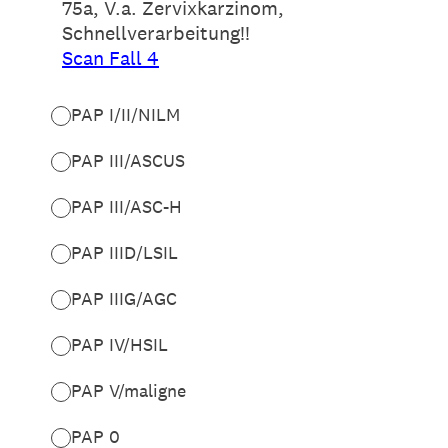
75a, V.a. Zervixkarzinom,
Schnellverarbeitung!!
Scan Fall 4
PAP I/II/NILM
PAP III/ASCUS
PAP III/ASC-H
PAP IIID/LSIL
PAP IIIG/AGC
PAP IV/HSIL
PAP V/maligne
PAP 0