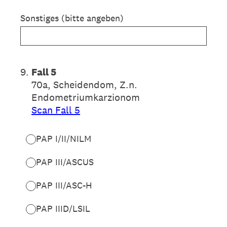
Sonstiges (bitte angeben)
9
.
Fall 5
70a, Scheidendom, Z.n.
Endometriumkarzionom
Scan Fall 5
PAP I/II/NILM
PAP III/ASCUS
PAP III/ASC-H
PAP IIID/LSIL