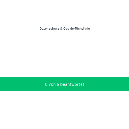
Datenschutz
&
Cookie-Richtlinie
Aktueller Fortschritt,
0 von 5 beantwortet