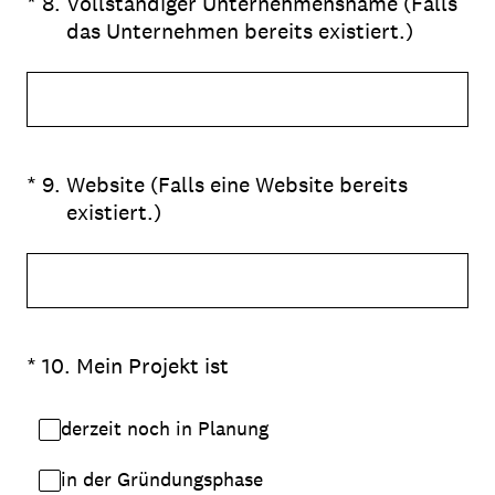
(Erforderlich.)
*
8
.
Vollständiger Unternehmensname (Falls
das Unternehmen bereits existiert.)
(Erforderlich.)
*
9
.
Website (Falls eine Website bereits
existiert.)
(Erforderlich.)
*
10
.
Mein Projekt ist
derzeit noch in Planung
in der Gründungsphase