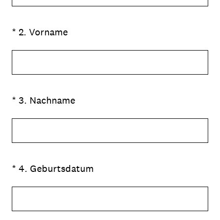
(Erforderlich.)
*
2
.
Vorname
(Erforderlich.)
*
3
.
Nachname
(Erforderlich.)
*
4
.
Geburtsdatum