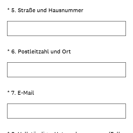
(Erforderlich.)
*
5
.
Straße und Hausnummer
(Erforderlich.)
*
6
.
Postleitzahl und Ort
(Erforderlich.)
*
7
.
E-Mail