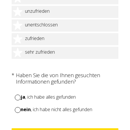
2 Sterne
unzufrieden
3 Sterne
unentschlossen
4 Sterne
zufrieden
5 Sterne
sehr zufrieden
(Erforderlich.)
*
Haben Sie die von Ihnen gesuchten
Informationen gefunden?
ja
, ich habe alles gefunden
nein
, ich habe nicht alles gefunden