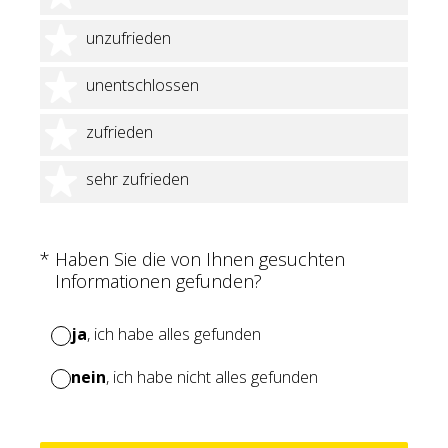
2 Sterne
unzufrieden
3 Sterne
unentschlossen
4 Sterne
zufrieden
5 Sterne
sehr zufrieden
(Erforderlich.)
*
Haben Sie die von Ihnen gesuchten
Informationen gefunden?
ja
, ich habe alles gefunden
nein
, ich habe nicht alles gefunden