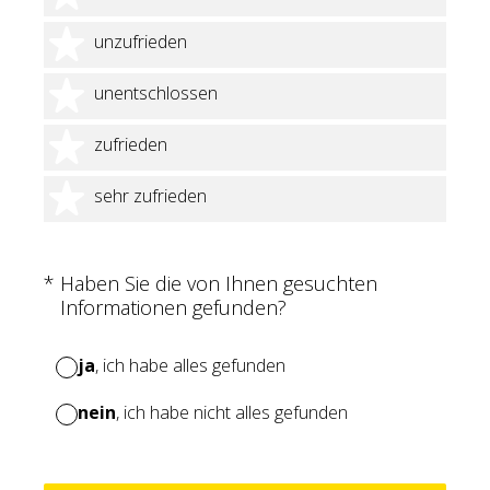
2 Sterne
unzufrieden
3 Sterne
unentschlossen
4 Sterne
zufrieden
5 Sterne
sehr zufrieden
(Erforderlich.)
*
Haben Sie die von Ihnen gesuchten
Informationen gefunden?
ja
, ich habe alles gefunden
nein
, ich habe nicht alles gefunden