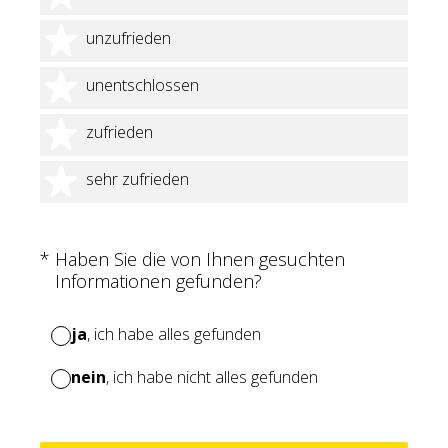
2 Sterne
unzufrieden
3 Sterne
unentschlossen
4 Sterne
zufrieden
5 Sterne
sehr zufrieden
(Erforderlich.)
*
Haben Sie die von Ihnen gesuchten
Informationen gefunden?
ja
, ich habe alles gefunden
nein
, ich habe nicht alles gefunden