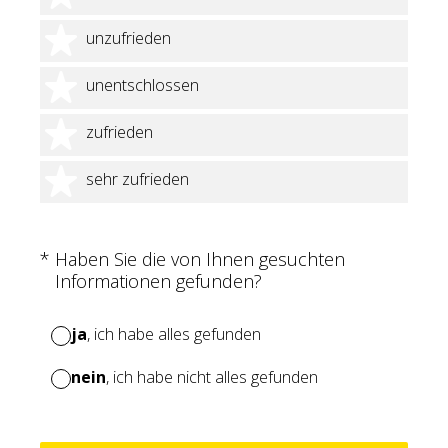
2 Sterne
unzufrieden
3 Sterne
unentschlossen
4 Sterne
zufrieden
5 Sterne
sehr zufrieden
(Erforderlich.)
*
Haben Sie die von Ihnen gesuchten
Informationen gefunden?
ja
, ich habe alles gefunden
nein
, ich habe nicht alles gefunden