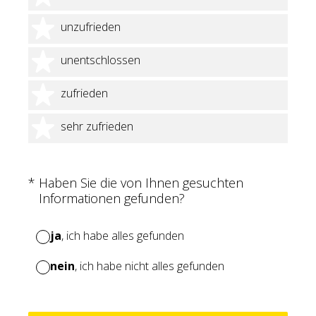
2 Sterne
unzufrieden
3 Sterne
unentschlossen
4 Sterne
zufrieden
5 Sterne
sehr zufrieden
(Erforderlich.)
*
Haben Sie die von Ihnen gesuchten
Informationen gefunden?
ja
, ich habe alles gefunden
nein
, ich habe nicht alles gefunden