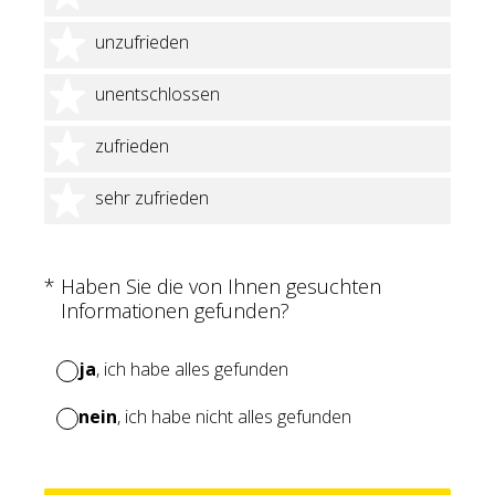
2 Sterne
unzufrieden
3 Sterne
unentschlossen
4 Sterne
zufrieden
5 Sterne
sehr zufrieden
(Erforderlich.)
*
Haben Sie die von Ihnen gesuchten
Informationen gefunden?
ja
, ich habe alles gefunden
nein
, ich habe nicht alles gefunden