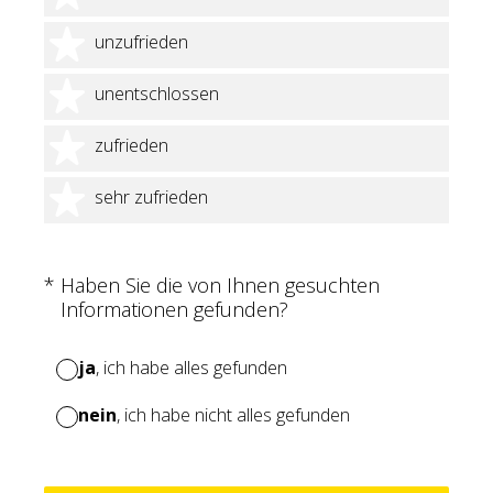
2 Sterne
unzufrieden
3 Sterne
unentschlossen
4 Sterne
zufrieden
5 Sterne
sehr zufrieden
(Erforderlich.)
*
Haben Sie die von Ihnen gesuchten
Informationen gefunden?
ja
, ich habe alles gefunden
nein
, ich habe nicht alles gefunden