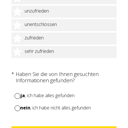
2 Sterne
unzufrieden
3 Sterne
unentschlossen
4 Sterne
zufrieden
5 Sterne
sehr zufrieden
(Erforderlich.)
*
Haben Sie die von Ihnen gesuchten
Informationen gefunden?
ja
, ich habe alles gefunden
nein
, ich habe nicht alles gefunden