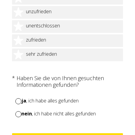
2 Sterne
unzufrieden
3 Sterne
unentschlossen
4 Sterne
zufrieden
5 Sterne
sehr zufrieden
(Erforderlich.)
*
Haben Sie die von Ihnen gesuchten
Informationen gefunden?
ja
, ich habe alles gefunden
nein
, ich habe nicht alles gefunden