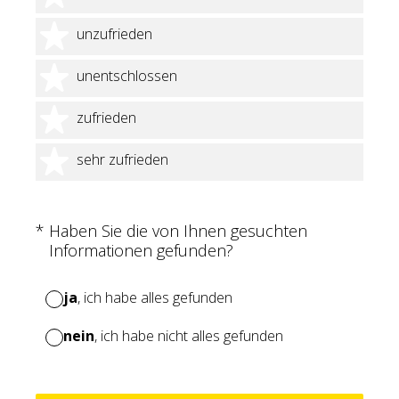
2 Sterne
unzufrieden
3 Sterne
unentschlossen
4 Sterne
zufrieden
5 Sterne
sehr zufrieden
(Erforderlich.)
*
Haben Sie die von Ihnen gesuchten
Informationen gefunden?
ja
, ich habe alles gefunden
nein
, ich habe nicht alles gefunden