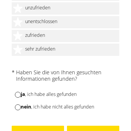
2 Sterne
unzufrieden
3 Sterne
unentschlossen
4 Sterne
zufrieden
5 Sterne
sehr zufrieden
(Erforderlich.)
*
Haben Sie die von Ihnen gesuchten
Informationen gefunden?
ja
, ich habe alles gefunden
nein
, ich habe nicht alles gefunden