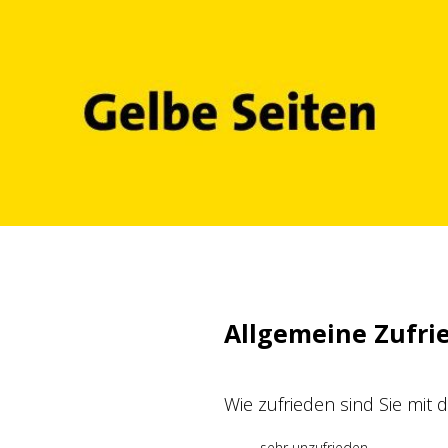
Zum
Inhalt
springen
Allgemeine Zufri
Wie zufrieden sind Sie mit
sehr unzufrieden