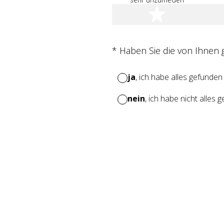
1 Stern
(Erforderlich.)
*
Haben Sie die von Ihnen
ja
, ich habe alles gefunden
nein
, ich habe nicht alles 