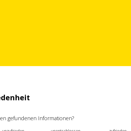
edenheit
 den gefundenen Informationen?
unzufrieden
unentschlossen
zufrieden