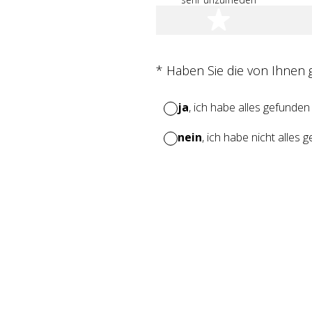
1 Stern
(Erforderlich.)
*
Haben Sie die von Ihnen
ja
, ich habe alles gefunden
nein
, ich habe nicht alles 