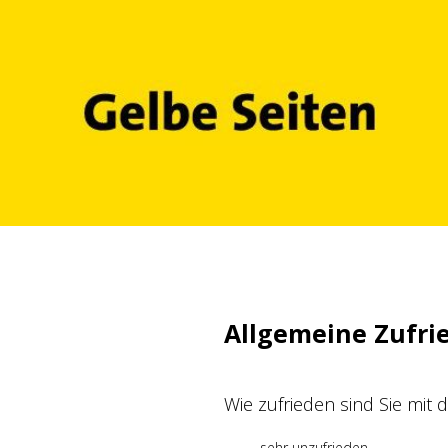
Zum
Inhalt
springen
Allgemeine Zufri
Wie zufrieden sind Sie mit
sehr unzufrieden