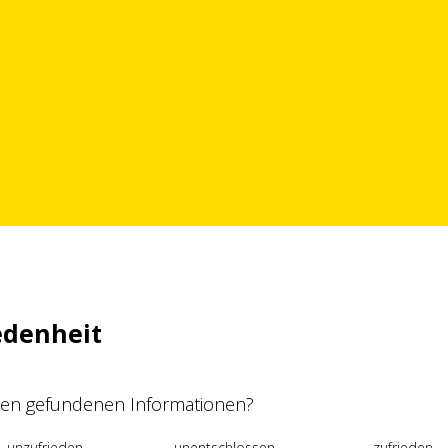
edenheit
 den gefundenen Informationen?
unzufrieden
unentschlossen
zufrieden