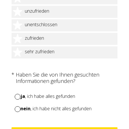
2 Sterne
unzufrieden
3 Sterne
unentschlossen
4 Sterne
zufrieden
5 Sterne
sehr zufrieden
(Erforderlich.)
*
Haben Sie die von Ihnen gesuchten
Informationen gefunden?
ja
, ich habe alles gefunden
nein
, ich habe nicht alles gefunden