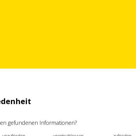
edenheit
 den gefundenen Informationen?
unzufrieden
unentschlossen
zufrieden