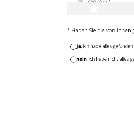
1 Stern
(Erforderlich.)
*
Haben Sie die von Ihnen
ja
, ich habe alles gefunden
nein
, ich habe nicht alles 