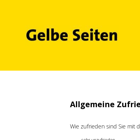
Zum
Inhalt
springen
Allgemeine Zufri
Wie zufrieden sind Sie mit
sehr unzufrieden