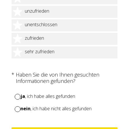
2 Sterne
unzufrieden
3 Sterne
unentschlossen
4 Sterne
zufrieden
5 Sterne
sehr zufrieden
(Erforderlich.)
*
Haben Sie die von Ihnen gesuchten
Informationen gefunden?
ja
, ich habe alles gefunden
nein
, ich habe nicht alles gefunden