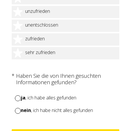
2 Sterne
unzufrieden
3 Sterne
unentschlossen
4 Sterne
zufrieden
5 Sterne
sehr zufrieden
(Erforderlich.)
*
Haben Sie die von Ihnen gesuchten
Informationen gefunden?
ja
, ich habe alles gefunden
nein
, ich habe nicht alles gefunden