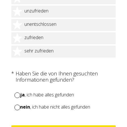
2 Sterne
unzufrieden
3 Sterne
unentschlossen
4 Sterne
zufrieden
5 Sterne
sehr zufrieden
(Erforderlich.)
*
Haben Sie die von Ihnen gesuchten
Informationen gefunden?
ja
, ich habe alles gefunden
nein
, ich habe nicht alles gefunden