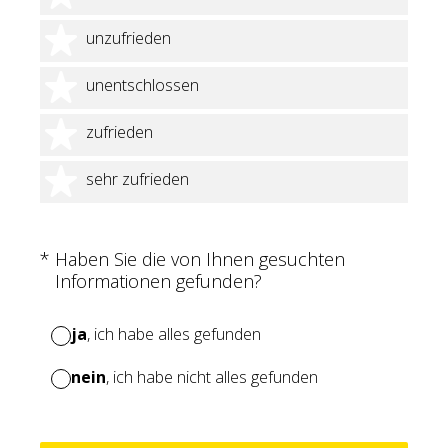
2 Sterne
unzufrieden
3 Sterne
unentschlossen
4 Sterne
zufrieden
5 Sterne
sehr zufrieden
(Erforderlich.)
*
Haben Sie die von Ihnen gesuchten
Informationen gefunden?
ja
, ich habe alles gefunden
nein
, ich habe nicht alles gefunden