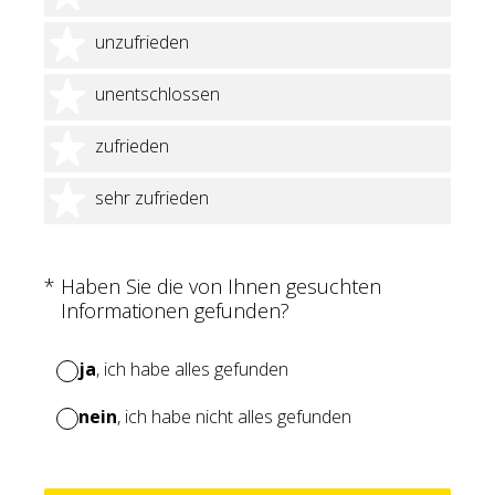
2 Sterne
unzufrieden
3 Sterne
unentschlossen
4 Sterne
zufrieden
5 Sterne
sehr zufrieden
(Erforderlich.)
*
Haben Sie die von Ihnen gesuchten
Informationen gefunden?
ja
, ich habe alles gefunden
nein
, ich habe nicht alles gefunden