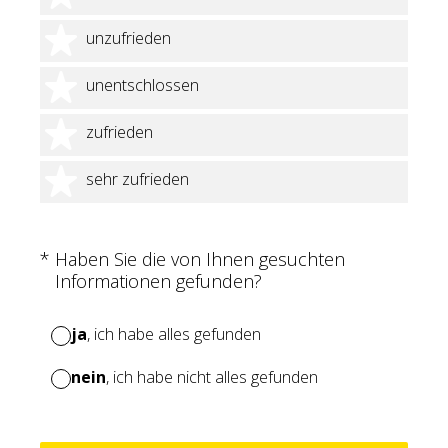
2 Sterne
unzufrieden
3 Sterne
unentschlossen
4 Sterne
zufrieden
5 Sterne
sehr zufrieden
(Erforderlich.)
*
Haben Sie die von Ihnen gesuchten
Informationen gefunden?
ja
, ich habe alles gefunden
nein
, ich habe nicht alles gefunden