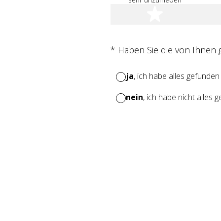
1 Stern
(Erforderlich.)
*
Haben Sie die von Ihnen
ja
, ich habe alles gefunden
nein
, ich habe nicht alles 