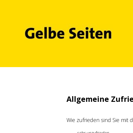
Zum
Inhalt
springen
Allgemeine Zufri
Wie zufrieden sind Sie mit
sehr unzufrieden