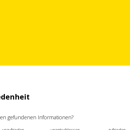
edenheit
 den gefundenen Informationen?
unzufrieden
unentschlossen
zufrieden