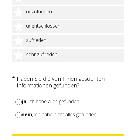
2 Sterne
unzufrieden
3 Sterne
unentschlossen
4 Sterne
zufrieden
5 Sterne
sehr zufrieden
(Erforderlich.)
*
Haben Sie die von Ihnen gesuchten
Informationen gefunden?
ja
, ich habe alles gefunden
nein
, ich habe nicht alles gefunden