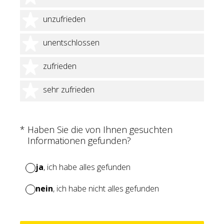
2 Sterne
unzufrieden
3 Sterne
unentschlossen
4 Sterne
zufrieden
5 Sterne
sehr zufrieden
(Erforderlich.)
*
Haben Sie die von Ihnen gesuchten
Informationen gefunden?
ja
, ich habe alles gefunden
nein
, ich habe nicht alles gefunden