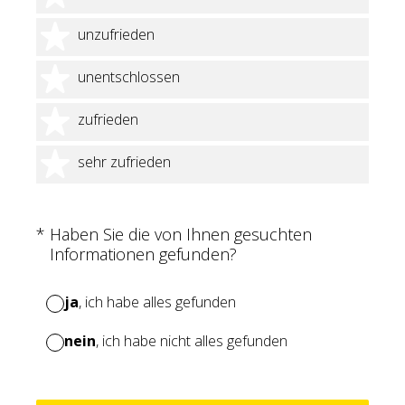
2 Sterne
unzufrieden
3 Sterne
unentschlossen
4 Sterne
zufrieden
5 Sterne
sehr zufrieden
(Erforderlich.)
*
Haben Sie die von Ihnen gesuchten
Informationen gefunden?
ja
, ich habe alles gefunden
nein
, ich habe nicht alles gefunden