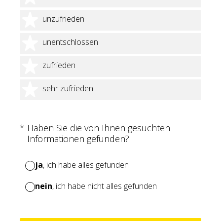
2 Sterne
unzufrieden
3 Sterne
unentschlossen
4 Sterne
zufrieden
5 Sterne
sehr zufrieden
(Erforderlich.)
*
Haben Sie die von Ihnen gesuchten
Informationen gefunden?
ja
, ich habe alles gefunden
nein
, ich habe nicht alles gefunden