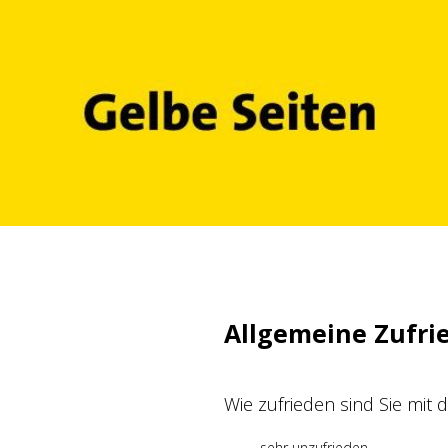
Zum
Inhalt
springen
Allgemeine Zufri
Wie zufrieden sind Sie mit
sehr unzufrieden