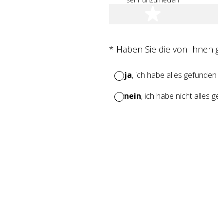
1 Stern
(Erforderlich.)
*
Haben Sie die von Ihnen
ja
, ich habe alles gefunden
nein
, ich habe nicht alles 