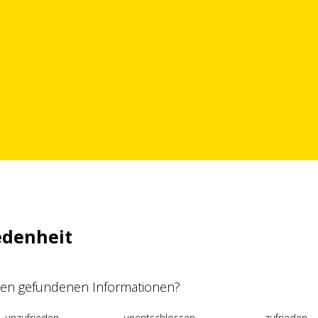
edenheit
 den gefundenen Informationen?
unzufrieden
unentschlossen
zufrieden