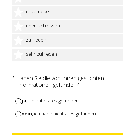
2 Sterne
unzufrieden
3 Sterne
unentschlossen
4 Sterne
zufrieden
5 Sterne
sehr zufrieden
(Erforderlich.)
*
Haben Sie die von Ihnen gesuchten
Informationen gefunden?
ja
, ich habe alles gefunden
nein
, ich habe nicht alles gefunden