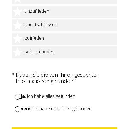
2 Sterne
unzufrieden
3 Sterne
unentschlossen
4 Sterne
zufrieden
5 Sterne
sehr zufrieden
(Erforderlich.)
*
Haben Sie die von Ihnen gesuchten
Informationen gefunden?
ja
, ich habe alles gefunden
nein
, ich habe nicht alles gefunden