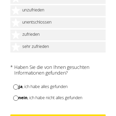
2 Sterne
unzufrieden
3 Sterne
unentschlossen
4 Sterne
zufrieden
5 Sterne
sehr zufrieden
(Erforderlich.)
*
Haben Sie die von Ihnen gesuchten
Informationen gefunden?
ja
, ich habe alles gefunden
nein
, ich habe nicht alles gefunden