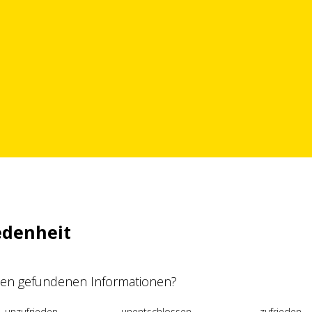
edenheit
 den gefundenen Informationen?
unzufrieden
unentschlossen
zufrieden