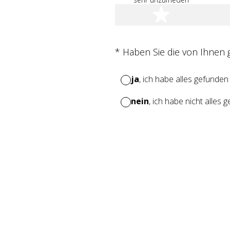
1 Stern
(Erforderlich.)
*
Haben Sie die von Ihnen
ja
, ich habe alles gefunden
nein
, ich habe nicht alles 