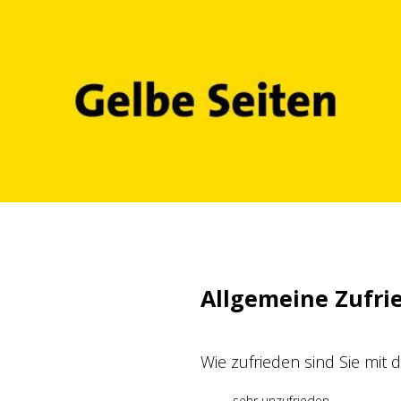
Zum
Inhalt
springen
Allgemeine Zufri
Wie zufrieden sind Sie mit
sehr unzufrieden