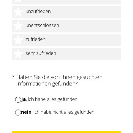
2 Sterne
unzufrieden
3 Sterne
unentschlossen
4 Sterne
zufrieden
5 Sterne
sehr zufrieden
(Erforderlich.)
*
Haben Sie die von Ihnen gesuchten
Informationen gefunden?
ja
, ich habe alles gefunden
nein
, ich habe nicht alles gefunden