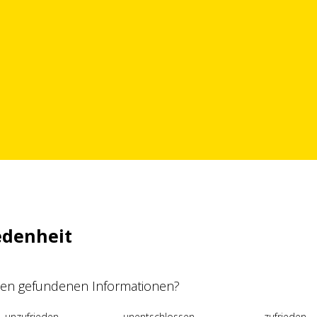
edenheit
 den gefundenen Informationen?
unzufrieden
unentschlossen
zufrieden