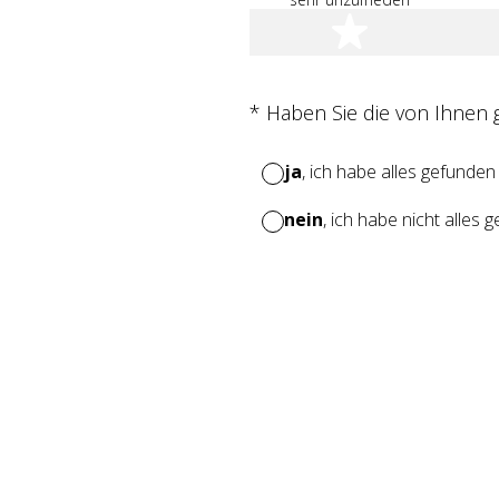
1 Stern
(Erforderlich.)
*
Haben Sie die von Ihnen
ja
, ich habe alles gefunden
nein
, ich habe nicht alles 