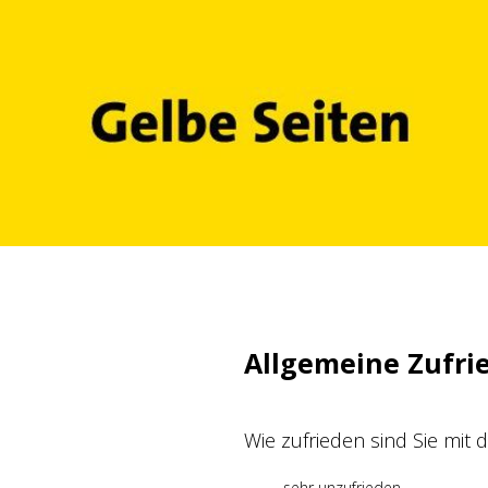
Zum
Inhalt
springen
Allgemeine Zufri
Wie zufrieden sind Sie mit
sehr unzufrieden