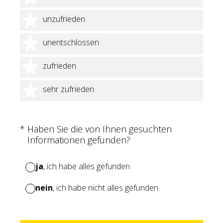
2 Sterne
unzufrieden
3 Sterne
unentschlossen
4 Sterne
zufrieden
5 Sterne
sehr zufrieden
(Erforderlich.)
*
Haben Sie die von Ihnen gesuchten
Informationen gefunden?
ja
, ich habe alles gefunden
nein
, ich habe nicht alles gefunden