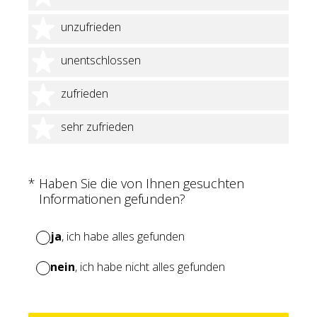
2 Sterne
unzufrieden
3 Sterne
unentschlossen
4 Sterne
zufrieden
5 Sterne
sehr zufrieden
(Erforderlich.)
*
Haben Sie die von Ihnen gesuchten
Informationen gefunden?
ja
, ich habe alles gefunden
nein
, ich habe nicht alles gefunden