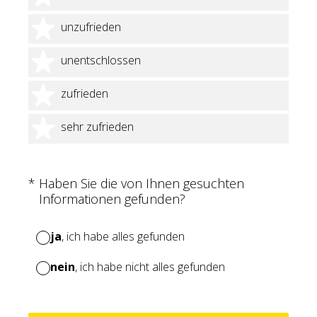
2 Sterne
unzufrieden
3 Sterne
unentschlossen
4 Sterne
zufrieden
5 Sterne
sehr zufrieden
(Erforderlich.)
*
Haben Sie die von Ihnen gesuchten
Informationen gefunden?
ja
, ich habe alles gefunden
nein
, ich habe nicht alles gefunden