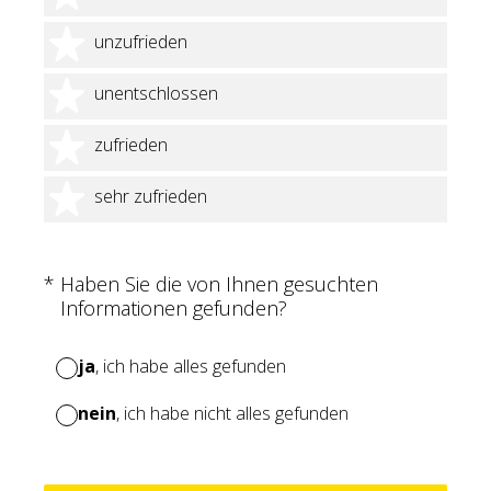
2 Sterne
unzufrieden
3 Sterne
unentschlossen
4 Sterne
zufrieden
5 Sterne
sehr zufrieden
(Erforderlich.)
*
Haben Sie die von Ihnen gesuchten
Informationen gefunden?
ja
, ich habe alles gefunden
nein
, ich habe nicht alles gefunden