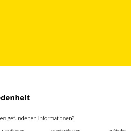
edenheit
 den gefundenen Informationen?
unzufrieden
unentschlossen
zufrieden