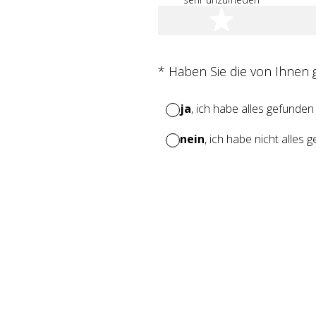
1 Stern
(Erforderlich.)
*
Haben Sie die von Ihnen
ja
, ich habe alles gefunden
nein
, ich habe nicht alles 