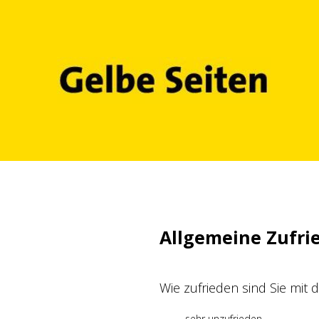
Zum
Inhalt
springen
Allgemeine Zufri
Wie zufrieden sind Sie mit
sehr unzufrieden