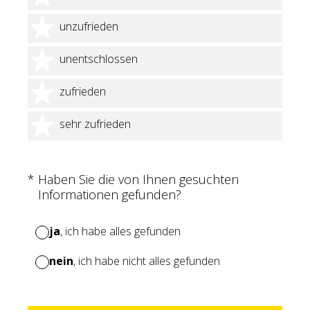
2 Sterne
unzufrieden
3 Sterne
unentschlossen
4 Sterne
zufrieden
5 Sterne
sehr zufrieden
(Erforderlich.)
*
Haben Sie die von Ihnen gesuchten
Informationen gefunden?
ja
, ich habe alles gefunden
nein
, ich habe nicht alles gefunden