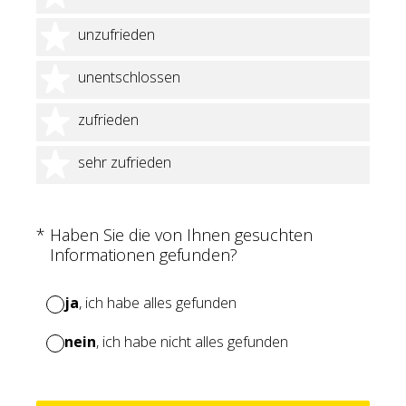
2 Sterne
unzufrieden
3 Sterne
unentschlossen
4 Sterne
zufrieden
5 Sterne
sehr zufrieden
(Erforderlich.)
*
Haben Sie die von Ihnen gesuchten
Informationen gefunden?
ja
, ich habe alles gefunden
nein
, ich habe nicht alles gefunden