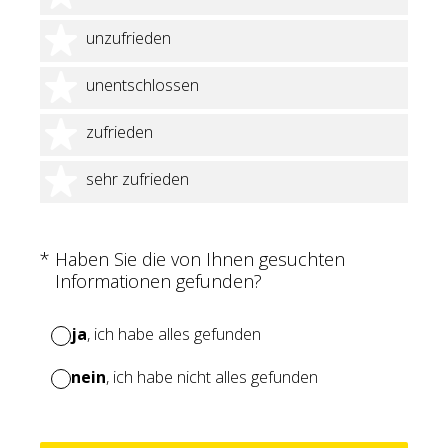
2 Sterne
unzufrieden
3 Sterne
unentschlossen
4 Sterne
zufrieden
5 Sterne
sehr zufrieden
(Erforderlich.)
*
Haben Sie die von Ihnen gesuchten
Informationen gefunden?
ja
, ich habe alles gefunden
nein
, ich habe nicht alles gefunden