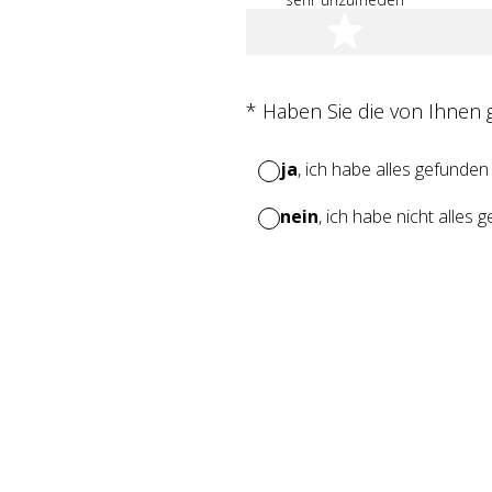
1 Stern
(Erforderlich.)
*
Haben Sie die von Ihnen
ja
, ich habe alles gefunden
nein
, ich habe nicht alles 