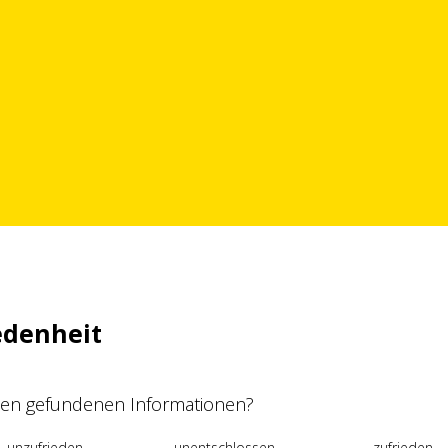
edenheit
 den gefundenen Informationen?
unzufrieden
unentschlossen
zufrieden