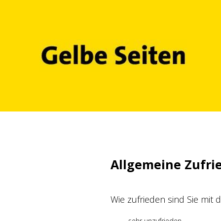
Zum
Inhalt
springen
Allgemeine Zufri
Wie zufrieden sind Sie mit
sehr unzufrieden