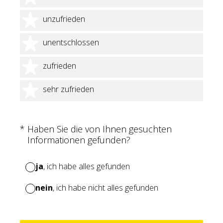
2 Sterne
unzufrieden
3 Sterne
unentschlossen
4 Sterne
zufrieden
5 Sterne
sehr zufrieden
(Erforderlich.)
*
Haben Sie die von Ihnen gesuchten
Informationen gefunden?
ja
, ich habe alles gefunden
nein
, ich habe nicht alles gefunden